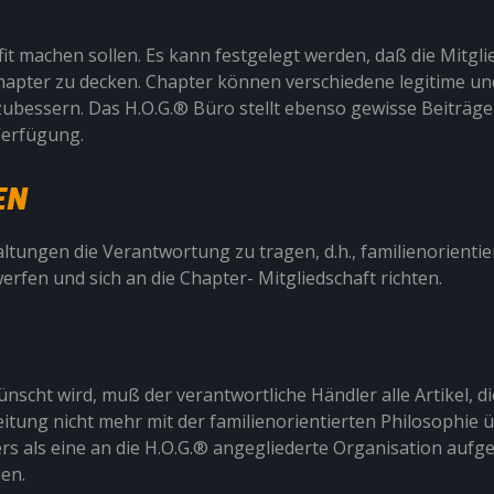
it machen sollen. Es kann festgelegt werden, daß die Mitgli
 Chapter zu decken. Chapter können verschiedene legitime 
fzubessern. Das H.O.G.® Büro stellt ebenso gewisse Beiträg
Verfügung.
EN
ltungen die Verantwortung zu tragen, d.h., familienorientierte
rfen und sich an die Chapter- Mitgliedschaft richten.
cht wird, muß der verantwortliche Händler alle Artikel, die
eitung nicht mehr mit der familienorientierten Philosophie 
s als eine an die H.O.G.® angegliederte Organisation auf
en.